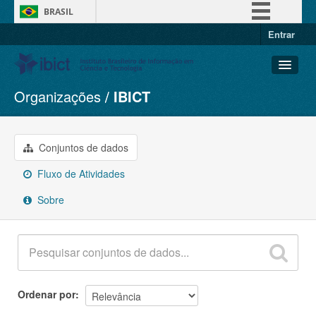
BRASIL
Entrar
Simplifique!
Comunica BR
Participe
Organizações
IBICT
Conjuntos de dados
Acesso à informação
Organizações
Legislação
Grupos
Conjuntos de dados
Canais
Sobre
Fluxo de Atividades
Sobre
Ordenar por