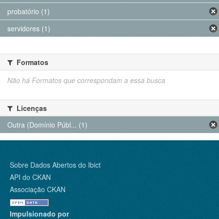
probatório (1)
servidores (1)
Formatos
Não há Formatos que correspondam a essa busca
Licenças
Outra (Domínio Públ... (1)
Sobre Dados Abertos do Ibict
API do CKAN
Associação CKAN
Impulsionado por