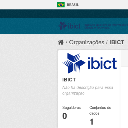
BRASIL
Organizações
IBICT
IBICT
Não há descrição para essa
organização
Seguidores
Conjuntos de
0
dados
1