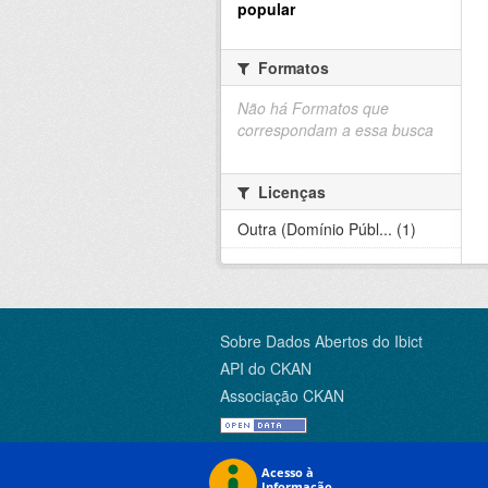
popular
Formatos
Não há Formatos que
correspondam a essa busca
Licenças
Outra (Domínio Públ... (1)
Sobre Dados Abertos do Ibict
API do CKAN
Associação CKAN