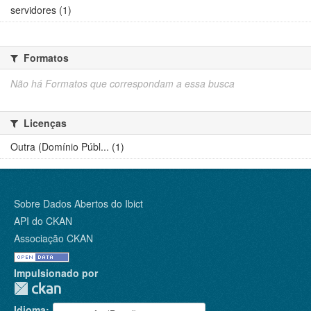
servidores (1)
Formatos
Não há Formatos que correspondam a essa busca
Licenças
Outra (Domínio Públ... (1)
Sobre Dados Abertos do Ibict
API do CKAN
Associação CKAN
Impulsionado por
Idioma