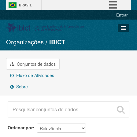
BRASIL
Entrar
Simplifique!
Comunica BR
Participe
Organizações
IBICT
Conjuntos de dados
Acesso à informação
Organizações
Legislação
Grupos
Conjuntos de dados
Canais
Sobre
Fluxo de Atividades
Sobre
Ordenar por