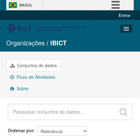
BRASIL
Entrar
Simplifique!
Comunica BR
Participe
Organizações
IBICT
Conjuntos de dados
Acesso à informação
Organizações
Legislação
Grupos
Conjuntos de dados
Canais
Sobre
Fluxo de Atividades
Sobre
Ordenar por