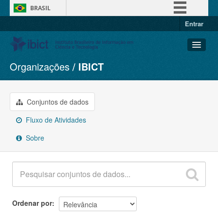
BRASIL
Entrar
Simplifique!
Comunica BR
Participe
Organizações
IBICT
Conjuntos de dados
Acesso à informação
Organizações
Legislação
Grupos
Conjuntos de dados
Canais
Sobre
Fluxo de Atividades
Sobre
Ordenar por