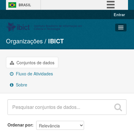
BRASIL
Entrar
Simplifique!
Comunica BR
Participe
Organizações
IBICT
Conjuntos de dados
Acesso à informação
Organizações
Legislação
Grupos
Conjuntos de dados
Canais
Sobre
Fluxo de Atividades
Sobre
Ordenar por