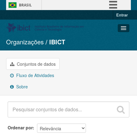
BRASIL
Entrar
Simplifique!
Comunica BR
Participe
Organizações
IBICT
Conjuntos de dados
Acesso à informação
Organizações
Legislação
Grupos
Conjuntos de dados
Canais
Sobre
Fluxo de Atividades
Sobre
Ordenar por