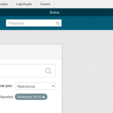
mação
Legislação
Canais
Entrar
nar por
tiquetas:
licitações 2019