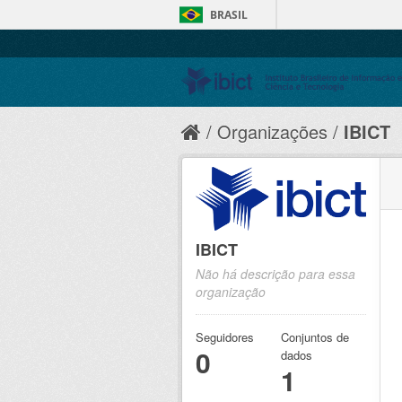
BRASIL
Organizações
IBICT
IBICT
Não há descrição para essa
organização
Seguidores
Conjuntos de
0
dados
1