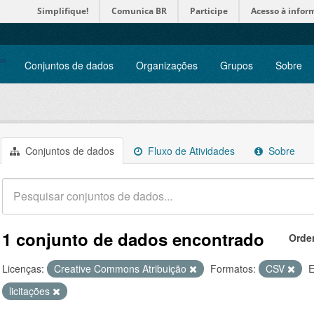
Simplifique!
Comunica BR
Participe
Acesso à infor
Conjuntos de dados
Organizações
Grupos
Sobre
Conjuntos de dados
Fluxo de Atividades
Sobre
1 conjunto de dados encontrado
Orde
Licenças:
Creative Commons Atribuição
Formatos:
CSV
E
licitações