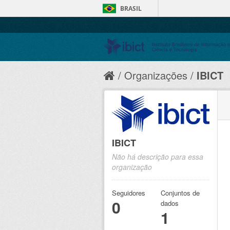
BRASIL
Organizações
IBICT
IBICT
Não há descrição para essa
organização
Seguidores
Conjuntos de
0
dados
1