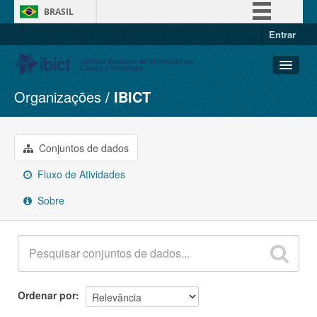
BRASIL
Entrar
Simplifique!
Comunica BR
Participe
Organizações
IBICT
Conjuntos de dados
Acesso à informação
Organizações
Legislação
Grupos
Conjuntos de dados
Canais
Sobre
Fluxo de Atividades
Sobre
Ordenar por