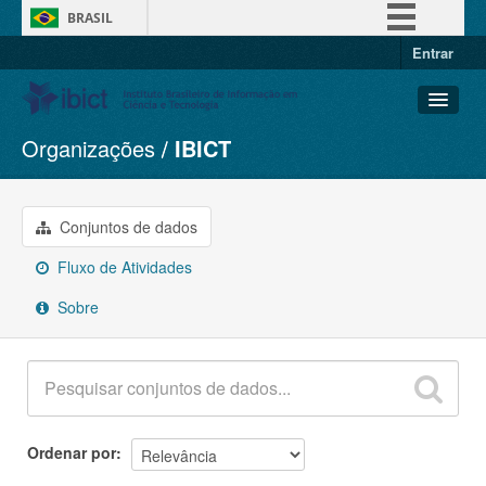
BRASIL
Entrar
Simplifique!
Comunica BR
Participe
Organizações
IBICT
Conjuntos de dados
Acesso à informação
Organizações
Legislação
Grupos
Conjuntos de dados
Canais
Sobre
Fluxo de Atividades
Sobre
Ordenar por