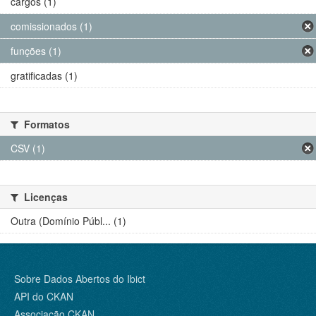
cargos (1)
comissionados (1)
funções (1)
gratificadas (1)
Formatos
CSV (1)
Licenças
Outra (Domínio Públ... (1)
Sobre Dados Abertos do Ibict
API do CKAN
Associação CKAN