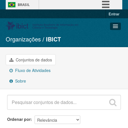
BRASIL
Entrar
Simplifique!
Comunica BR
Participe
Organizações
IBICT
Conjuntos de dados
Acesso à informação
Organizações
Legislação
Grupos
Conjuntos de dados
Canais
Sobre
Fluxo de Atividades
Sobre
Ordenar por