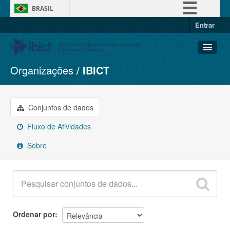
BRASIL
Entrar
Simplifique!
Comunica BR
Participe
Organizações
IBICT
Conjuntos de dados
Acesso à informação
Organizações
Legislação
Grupos
Conjuntos de dados
Canais
Sobre
Fluxo de Atividades
Sobre
Ordenar por