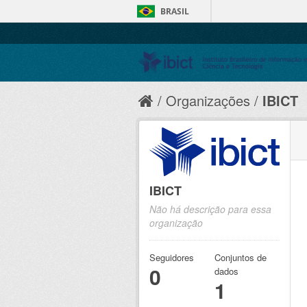
BRASIL
Organizações
IBICT
IBICT
Não há descrição para essa
organização
Seguidores
Conjuntos de
0
dados
1