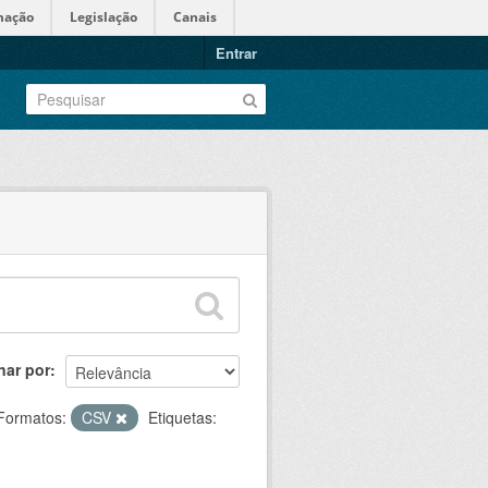
mação
Legislação
Canais
Entrar
nar por
Formatos:
CSV
Etiquetas: