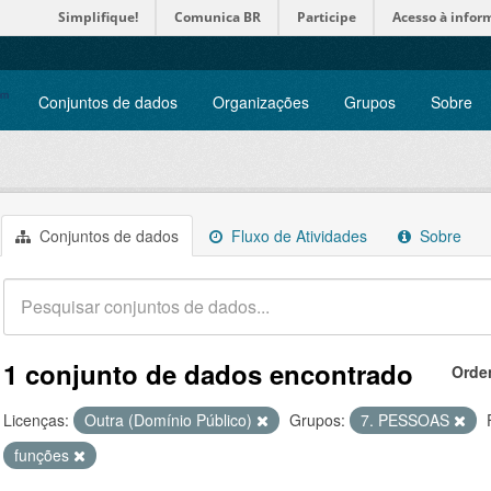
Simplifique!
Comunica BR
Participe
Acesso à infor
Conjuntos de dados
Organizações
Grupos
Sobre
Conjuntos de dados
Fluxo de Atividades
Sobre
1 conjunto de dados encontrado
Orde
Licenças:
Outra (Domínio Público)
Grupos:
7. PESSOAS
funções