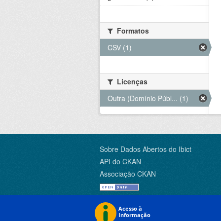
Formatos
CSV (1)
Licenças
Outra (Domínio Públ... (1)
Sobre Dados Abertos do Ibict
API do CKAN
Associação CKAN