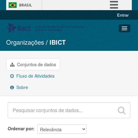
BRASIL
Entrar
Simplifique!
Comunica BR
Participe
Organizações
IBICT
Conjuntos de dados
Acesso à informação
Organizações
Legislação
Grupos
Conjuntos de dados
Canais
Sobre
Fluxo de Atividades
Sobre
Ordenar por