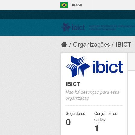
BRASIL
Organizações
IBICT
IBICT
Não há descrição para essa
organização
Seguidores
Conjuntos de
0
dados
1