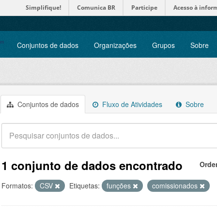
Simplifique!
Comunica BR
Participe
Acesso à infor
Conjuntos de dados
Organizações
Grupos
Sobre
Conjuntos de dados
Fluxo de Atividades
Sobre
1 conjunto de dados encontrado
Orde
Formatos:
CSV
Etiquetas:
funções
comissionados