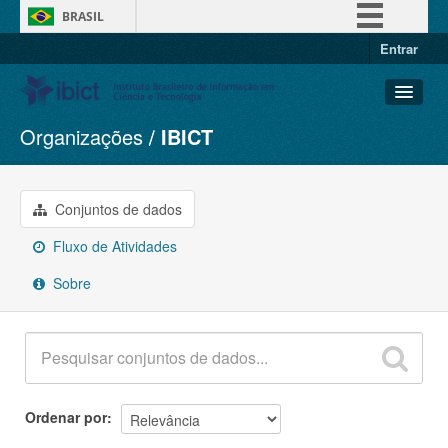
BRASIL
Entrar
Simplifique!
Comunica BR
Participe
Organizações
IBICT
Conjuntos de dados
Acesso à informação
Organizações
Legislação
Grupos
Conjuntos de dados
Canais
Sobre
Fluxo de Atividades
Sobre
Ordenar por