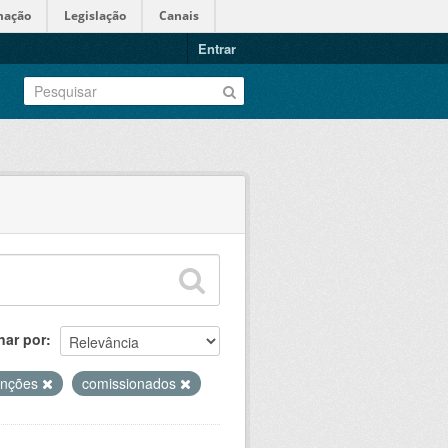
mação
Legislação
Canais
Entrar
nar por
unções
comissionados