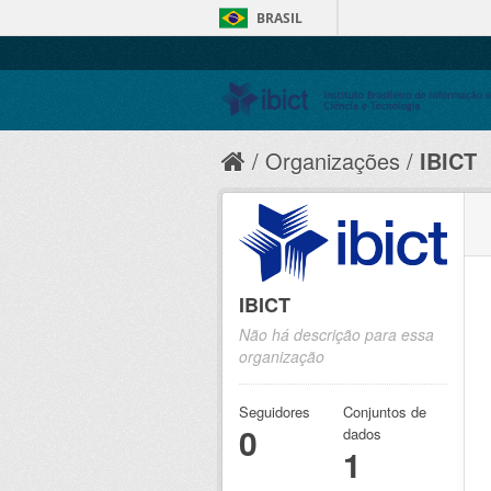
BRASIL
Organizações
IBICT
IBICT
Não há descrição para essa
organização
Seguidores
Conjuntos de
0
dados
1