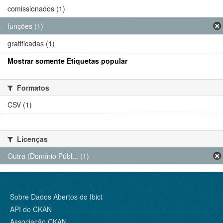
comissionados (1)
funções (1)
gratificadas (1)
Mostrar somente Etiquetas popular
Formatos
CSV (1)
Licenças
Outra (Domínio Públ... (1)
Sobre Dados Abertos do Ibict
API do CKAN
Associação CKAN