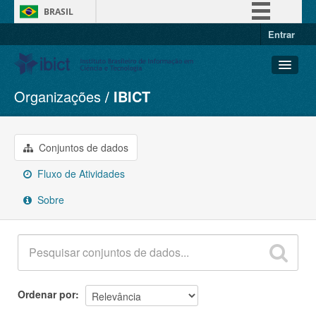
BRASIL
Entrar
Simplifique!
Comunica BR
Participe
Organizações
IBICT
Conjuntos de dados
Acesso à informação
Organizações
Legislação
Grupos
Conjuntos de dados
Canais
Sobre
Fluxo de Atividades
Sobre
Ordenar por