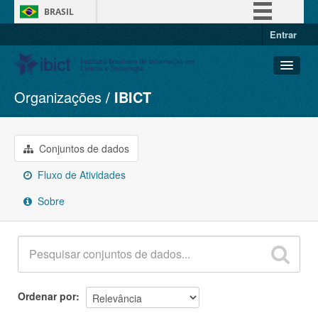
BRASIL
Entrar
Simplifique!
Comunica BR
Participe
Organizações
IBICT
Conjuntos de dados
Acesso à informação
Organizações
Legislação
Grupos
Conjuntos de dados
Canais
Sobre
Fluxo de Atividades
Sobre
Ordenar por