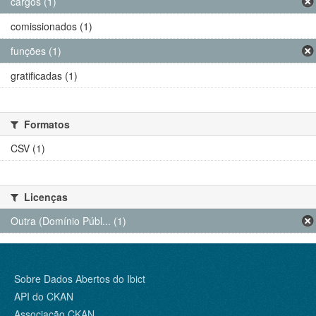
cargos (1)
comissionados (1)
funções (1)
gratificadas (1)
Formatos
CSV (1)
Licenças
Outra (Domínio Públ... (1)
Sobre Dados Abertos do Ibict
API do CKAN
Associação CKAN