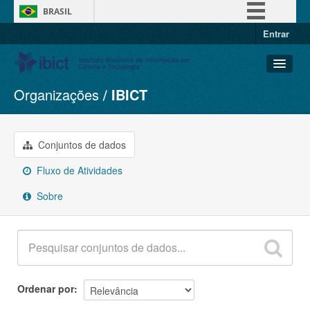
BRASIL
Entrar
Simplifique!
Comunica BR
Participe
Organizações
IBICT
Conjuntos de dados
Acesso à informação
Organizações
Legislação
Grupos
Conjuntos de dados
Canais
Sobre
Fluxo de Atividades
Sobre
Ordenar por