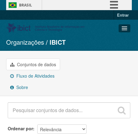
BRASIL
Entrar
Simplifique!
Comunica BR
Participe
Organizações
IBICT
Conjuntos de dados
Acesso à informação
Organizações
Legislação
Grupos
Conjuntos de dados
Canais
Sobre
Fluxo de Atividades
Sobre
Ordenar por