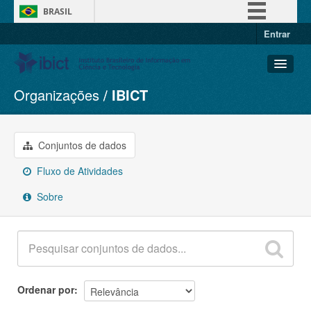
BRASIL
Entrar
Simplifique!
Comunica BR
Participe
Organizações
IBICT
Conjuntos de dados
Acesso à informação
Organizações
Legislação
Grupos
Conjuntos de dados
Canais
Sobre
Fluxo de Atividades
Sobre
Ordenar por