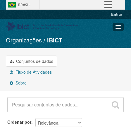
BRASIL
Entrar
Simplifique!
Comunica BR
Participe
Organizações
IBICT
Conjuntos de dados
Acesso à informação
Organizações
Legislação
Grupos
Conjuntos de dados
Canais
Sobre
Fluxo de Atividades
Sobre
Ordenar por