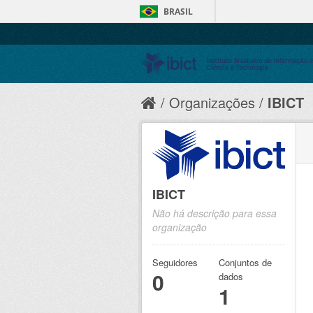
BRASIL
Organizações
IBICT
IBICT
Não há descrição para essa
organização
Seguidores
Conjuntos de
0
dados
1