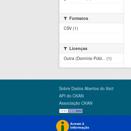
Formatos
CSV (1)
Licenças
Outra (Domínio Públ... (1)
Sobre Dados Abertos do Ibict
API do CKAN
Associação CKAN