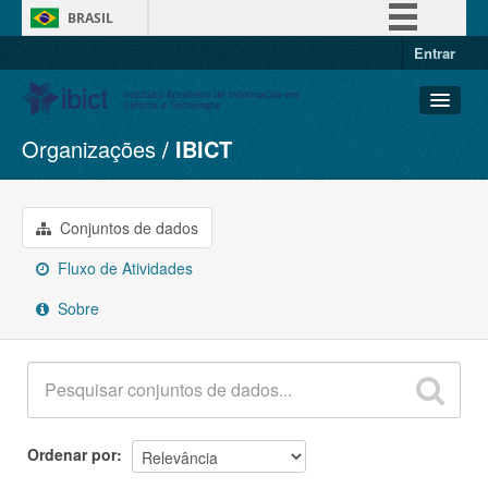
BRASIL
Entrar
Simplifique!
Comunica BR
Participe
Organizações
IBICT
Conjuntos de dados
Acesso à informação
Organizações
Legislação
Grupos
Conjuntos de dados
Canais
Sobre
Fluxo de Atividades
Sobre
Ordenar por