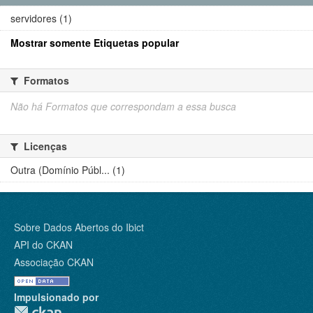
servidores (1)
Mostrar somente Etiquetas popular
Formatos
Não há Formatos que correspondam a essa busca
Licenças
Outra (Domínio Públ... (1)
Sobre Dados Abertos do Ibict
API do CKAN
Associação CKAN
Impulsionado por