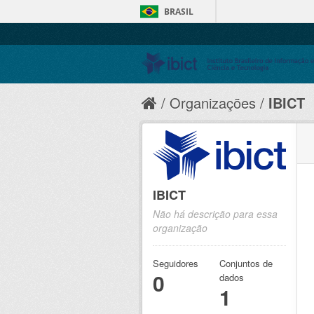
BRASIL
Organizações
IBICT
IBICT
Não há descrição para essa
organização
Seguidores
Conjuntos de
0
dados
1