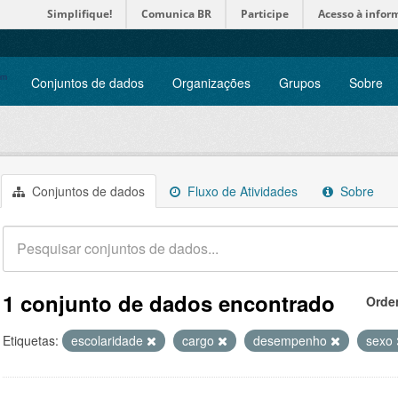
Simplifique!
Comunica BR
Participe
Acesso à infor
Conjuntos de dados
Organizações
Grupos
Sobre
Conjuntos de dados
Fluxo de Atividades
Sobre
1 conjunto de dados encontrado
Orde
Etiquetas:
escolaridade
cargo
desempenho
sexo