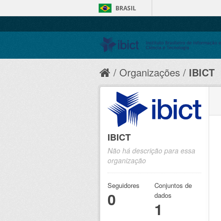
BRASIL
Organizações
IBICT
IBICT
Não há descrição para essa
organização
Seguidores
Conjuntos de
0
dados
1