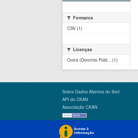
Formatos
CSV (1)
Licenças
Outra (Domínio Públ... (1)
Sobre Dados Abertos do Ibict
API do CKAN
Associação CKAN