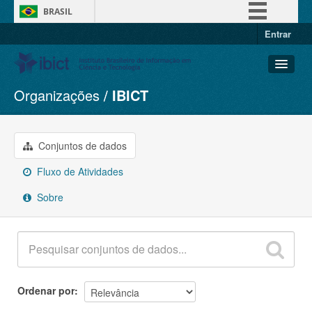
BRASIL
Entrar
Simplifique!
Comunica BR
Participe
Organizações
IBICT
Conjuntos de dados
Acesso à informação
Organizações
Legislação
Grupos
Conjuntos de dados
Canais
Sobre
Fluxo de Atividades
Sobre
Ordenar por