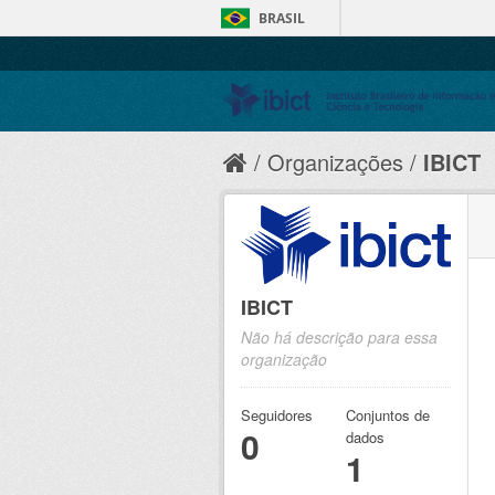
BRASIL
Organizações
IBICT
IBICT
Não há descrição para essa
organização
Seguidores
Conjuntos de
0
dados
1