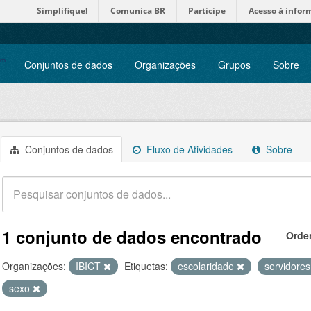
Simplifique!
Comunica BR
Participe
Acesso à infor
Conjuntos de dados
Organizações
Grupos
Sobre
Conjuntos de dados
Fluxo de Atividades
Sobre
1 conjunto de dados encontrado
Orde
Organizações:
IBICT
Etiquetas:
escolaridade
servidore
sexo