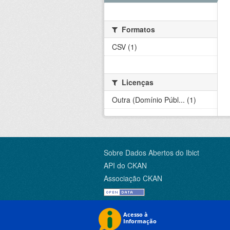
Formatos
CSV (1)
Licenças
Outra (Domínio Públ... (1)
Sobre Dados Abertos do Ibict
API do CKAN
Associação CKAN