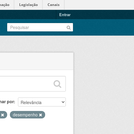
mação
Legislação
Canais
Entrar
nar por
s
desempenho