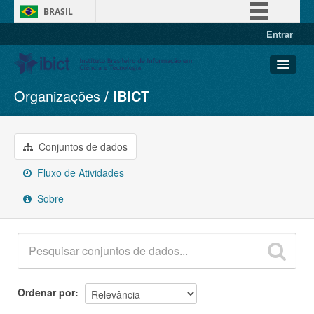
BRASIL
Entrar
Simplifique!
Comunica BR
Participe
Organizações
IBICT
Conjuntos de dados
Acesso à informação
Organizações
Legislação
Grupos
Conjuntos de dados
Canais
Sobre
Fluxo de Atividades
Sobre
Ordenar por