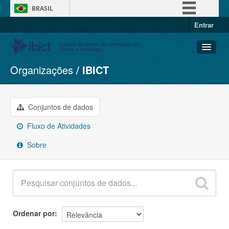
BRASIL
Entrar
Simplifique!
Comunica BR
Participe
Organizações
IBICT
Conjuntos de dados
Acesso à informação
Organizações
Legislação
Grupos
Conjuntos de dados
Canais
Sobre
Fluxo de Atividades
Sobre
Ordenar por