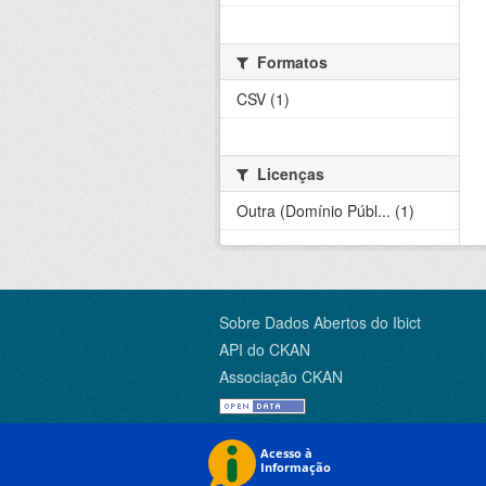
Formatos
CSV (1)
Licenças
Outra (Domínio Públ... (1)
Sobre Dados Abertos do Ibict
API do CKAN
Associação CKAN