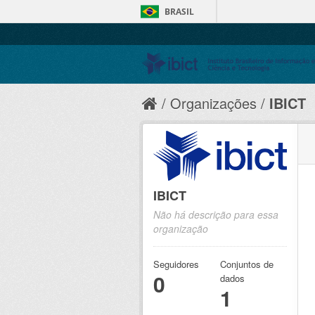
BRASIL
Organizações
IBICT
IBICT
Não há descrição para essa
organização
Seguidores
Conjuntos de
0
dados
1