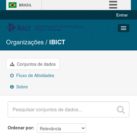
BRASIL
Entrar
Simplifique!
Comunica BR
Participe
Organizações
IBICT
Conjuntos de dados
Acesso à informação
Organizações
Legislação
Grupos
Conjuntos de dados
Canais
Sobre
Fluxo de Atividades
Sobre
Ordenar por