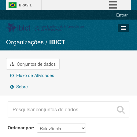
BRASIL
Entrar
Simplifique!
Comunica BR
Participe
Organizações
IBICT
Conjuntos de dados
Acesso à informação
Organizações
Legislação
Grupos
Conjuntos de dados
Canais
Sobre
Fluxo de Atividades
Sobre
Ordenar por