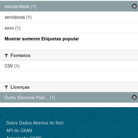
escolaridade (1)
servidores (1)
sexo (1)
Mostrar somente Etiquetas popular
Formatos
CSV (1)
Licenças
Outra (Domínio Públ... (1)
Sobre Dados Abertos do Ibict
API do CKAN