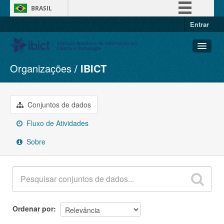
BRASIL
Entrar
Simplifique!
Comunica BR
Participe
Organizações
IBICT
Conjuntos de dados
Acesso à informação
Organizações
Legislação
Grupos
Conjuntos de dados
Canais
Sobre
Fluxo de Atividades
Sobre
Ordenar por