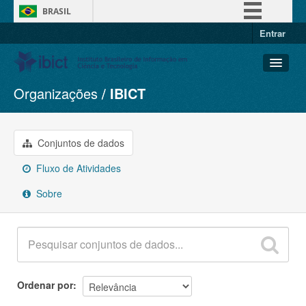
BRASIL
Entrar
Simplifique!
Comunica BR
Participe
Organizações
IBICT
Conjuntos de dados
Acesso à informação
Organizações
Legislação
Grupos
Conjuntos de dados
Canais
Sobre
Fluxo de Atividades
Sobre
Ordenar por