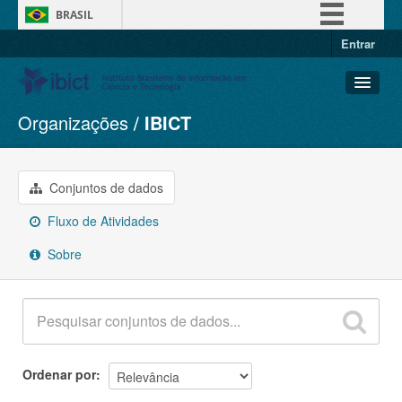
BRASIL
Entrar
Simplifique!
Comunica BR
Participe
Organizações
IBICT
Conjuntos de dados
Acesso à informação
Organizações
Legislação
Grupos
Conjuntos de dados
Canais
Sobre
Fluxo de Atividades
Sobre
Ordenar por