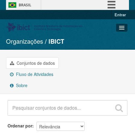
BRASIL
Entrar
Simplifique!
Comunica BR
Participe
Organizações
IBICT
Conjuntos de dados
Acesso à informação
Organizações
Legislação
Grupos
Conjuntos de dados
Canais
Sobre
Fluxo de Atividades
Sobre
Ordenar por