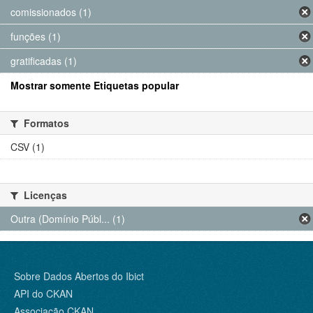
comissionados (1)
funções (1)
gratificadas (1)
Mostrar somente Etiquetas popular
Formatos
CSV (1)
Licenças
Outra (Domínio Públ... (1)
Sobre Dados Abertos do Ibict
API do CKAN
Associação CKAN