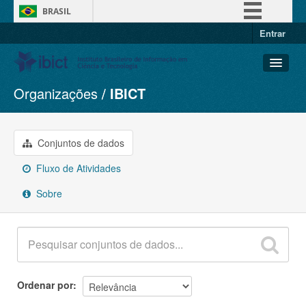
BRASIL
Entrar
Simplifique!
Comunica BR
Participe
Organizações
IBICT
Conjuntos de dados
Acesso à informação
Organizações
Legislação
Grupos
Conjuntos de dados
Canais
Sobre
Fluxo de Atividades
Sobre
Ordenar por