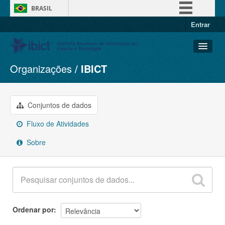
BRASIL
Entrar
Simplifique!
Comunica BR
Participe
Organizações
IBICT
Conjuntos de dados
Acesso à informação
Organizações
Legislação
Grupos
Conjuntos de dados
Canais
Sobre
Fluxo de Atividades
Sobre
Ordenar por