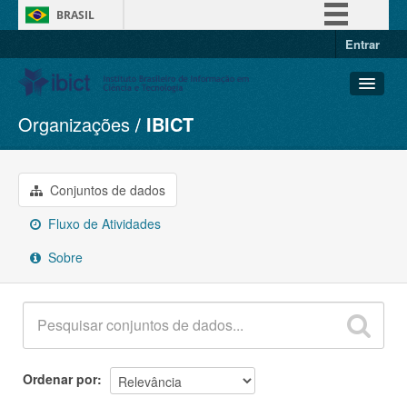
BRASIL
Entrar
Simplifique!
Comunica BR
Participe
Organizações
IBICT
Conjuntos de dados
Acesso à informação
Organizações
Legislação
Grupos
Conjuntos de dados
Canais
Sobre
Fluxo de Atividades
Sobre
Ordenar por