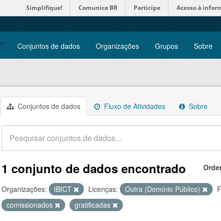
Simplifique!
Comunica BR
Participe
Acesso à infor
Conjuntos de dados
Organizações
Grupos
Sobre
Conjuntos de dados
Fluxo de Atividades
Sobre
1 conjunto de dados encontrado
Orde
Organizações:
IBICT
Licenças:
Outra (Domínio Público)
F
comissionados
gratificadas