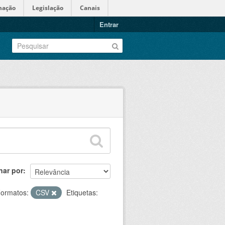
mação
Legislação
Canais
Entrar
nar por
ormatos:
CSV
Etiquetas: