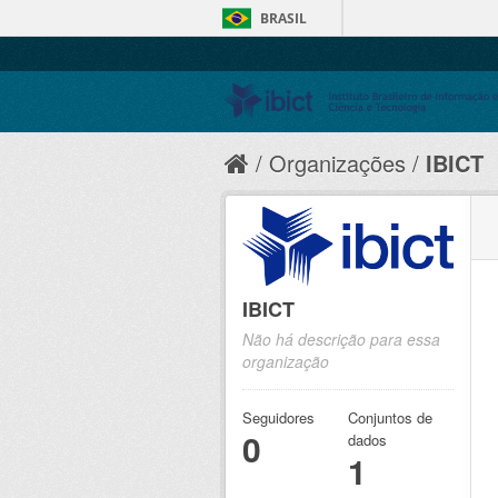
BRASIL
Organizações
IBICT
IBICT
Não há descrição para essa
organização
Seguidores
Conjuntos de
0
dados
1