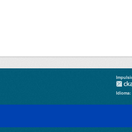
Impulsi
Idioma