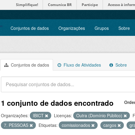
Simplifique!
Comunica BR
Participe
Acesso à infor
Conjuntos de dados
Organizações
Grupos
Sobre
Conjuntos de dados
Fluxo de Atividades
Sobre
1 conjunto de dados encontrado
Orde
Organizações:
IBICT
Licenças:
Outra (Domínio Público)
F
7. PESSOAS
Etiquetas:
comissionados
cargos
gr