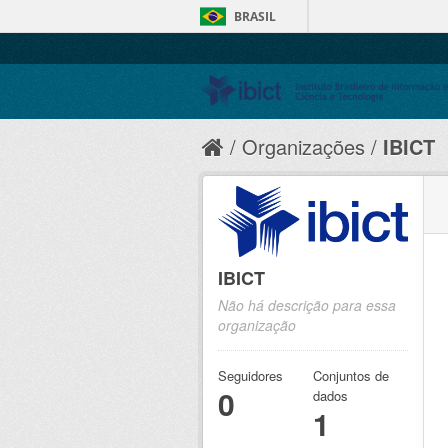
BRASIL
Organizações
IBICT
IBICT
Não há descrição para essa
organização
Seguidores
Conjuntos de
0
dados
1