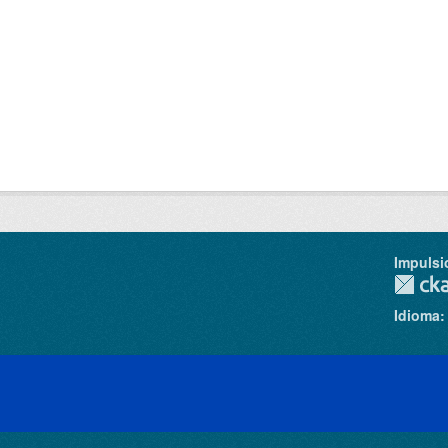
Impulsi
Idioma