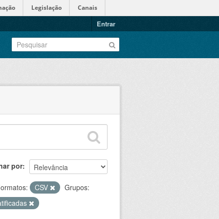
mação
Legislação
Canais
Entrar
nar por
ormatos:
CSV
Grupos:
atificadas