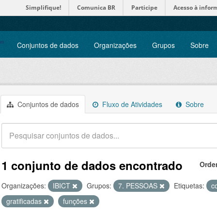
Simplifique!
Comunica BR
Participe
Acesso à infor
Conjuntos de dados
Organizações
Grupos
Sobre
Conjuntos de dados
Fluxo de Atividades
Sobre
1 conjunto de dados encontrado
Orde
Organizações:
IBICT
Grupos:
7. PESSOAS
Etiquetas:
c
gratificadas
funções