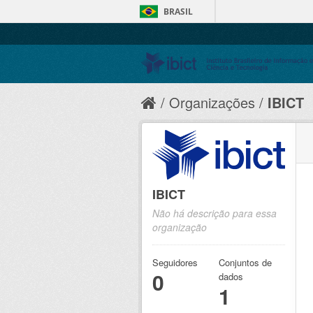
BRASIL
Organizações
IBICT
IBICT
Não há descrição para essa
organização
Seguidores
Conjuntos de
0
dados
1