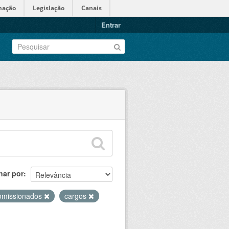
mação
Legislação
Canais
Entrar
nar por
omissionados
cargos