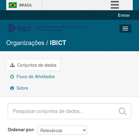
BRASIL
Entrar
Simplifique!
Comunica BR
Participe
Organizações
IBICT
Conjuntos de dados
Acesso à informação
Organizações
Legislação
Grupos
Conjuntos de dados
Canais
Sobre
Fluxo de Atividades
Sobre
Ordenar por