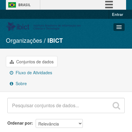
BRASIL
Entrar
Simplifique!
Comunica BR
Participe
Organizações
IBICT
Conjuntos de dados
Acesso à informação
Organizações
Legislação
Grupos
Conjuntos de dados
Canais
Sobre
Fluxo de Atividades
Sobre
Ordenar por