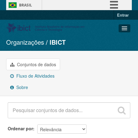
BRASIL
Entrar
Simplifique!
Comunica BR
Participe
Organizações
IBICT
Conjuntos de dados
Acesso à informação
Organizações
Legislação
Grupos
Conjuntos de dados
Canais
Sobre
Fluxo de Atividades
Sobre
Ordenar por