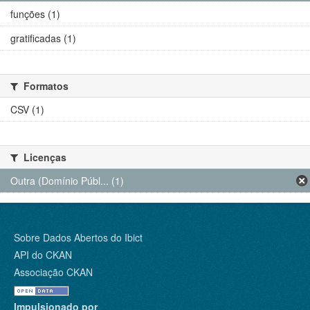
funções (1)
gratificadas (1)
Formatos
CSV (1)
Licenças
Outra (Domínio Públ... (1)
Sobre Dados Abertos do Ibict
API do CKAN
Associação CKAN
Impulsionado por