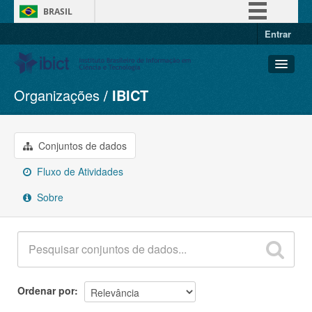
BRASIL
Entrar
Simplifique!
Comunica BR
Participe
Organizações
IBICT
Conjuntos de dados
Acesso à informação
Organizações
Legislação
Grupos
Conjuntos de dados
Canais
Sobre
Fluxo de Atividades
Sobre
Ordenar por